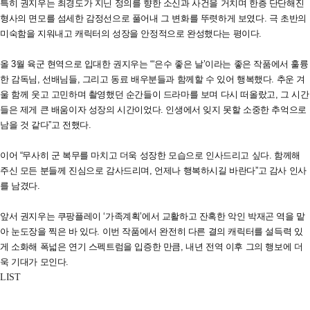
특히 권지우는 최경도가 지닌 정의를 향한 소신과 사건을 거치며 한층 단단해진
형사의 면모를 섬세한 감정선으로 풀어내 그 변화를 뚜렷하게 보였다. 극 초반의
미숙함을 지워내고 캐릭터의 성장을 안정적으로 완성했다는 평이다.
올 3월 육군 현역으로 입대한 권지우는 “‘은수 좋은 날’이라는 좋은 작품에서 훌륭
한 감독님, 선배님들, 그리고 동료 배우분들과 함께할 수 있어 행복했다. 추운 겨
울 함께 웃고 고민하며 촬영했던 순간들이 드라마를 보며 다시 떠올랐고, 그 시간
들은 제게 큰 배움이자 성장의 시간이었다. 인생에서 잊지 못할 소중한 추억으로
남을 것 같다”고 전했다.
이어 “무사히 군 복무를 마치고 더욱 성장한 모습으로 인사드리고 싶다. 함께해
주신 모든 분들께 진심으로 감사드리며, 언제나 행복하시길 바란다”고 감사 인사
를 남겼다.
앞서 권지우는 쿠팡플레이 ‘가족계획’에서 교활하고 잔혹한 악인 박재곤 역을 맡
아 눈도장을 찍은 바 있다. 이번 작품에서 완전히 다른 결의 캐릭터를 설득력 있
게 소화해 폭넓은 연기 스펙트럼을 입증한 만큼, 내년 전역 이후 그의 행보에 더
욱 기대가 모인다.
LIST