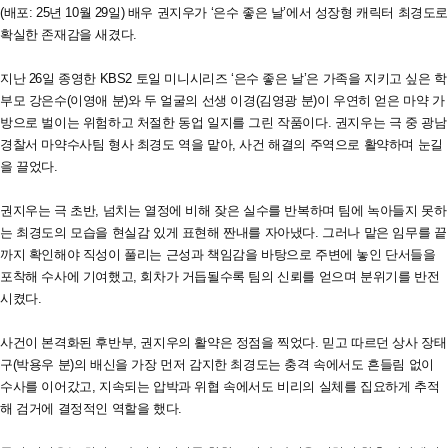
(배포: 25년 10월 29일) 배우 권지우가 ‘은수 좋은 날’에서 성장형 캐릭터 최경도
확실한 존재감을 새겼다.
지난 26일 종영한 KBS2 토일 미니시리즈 ‘은수 좋은 날’은 가족을 지키고 싶은 학
부모 강은수(이영애 분)와 두 얼굴의 선생 이경(김영광 분)이 우연히 얻은 마약 가
방으로 벌이는 위험하고 처절한 동업 일지를 그린 작품이다. 권지우는 극 중 광남
경찰서 마약수사팀 형사 최경도 역을 맡아, 사건 해결의 주역으로 활약하며 눈길
을 끌었다.
권지우는 극 초반, 넘치는 열정에 비해 잦은 실수를 반복하며 팀에 녹아들지 못하
는 최경도의 모습을 현실감 있게 표현해 짠내를 자아냈다. 그러나 맡은 임무를 끝
까지 확인해야 직성이 풀리는 근성과 책임감을 바탕으로 주변에 놓인 단서들을
포착해 수사에 기여했고, 회차가 거듭될수록 팀의 신뢰를 얻으며 분위기를 반전
시켰다.
사건이 본격화된 후반부, 권지우의 활약은 정점을 찍었다. 믿고 따르던 상사 장태
구(박용우 분)의 배신을 가장 먼저 감지한 최경도는 충격 속에서도 흔들림 없이
수사를 이어갔고, 지속되는 압박과 위협 속에서도 비리의 실체를 집요하게 추적
해 검거에 결정적인 역할을 했다.