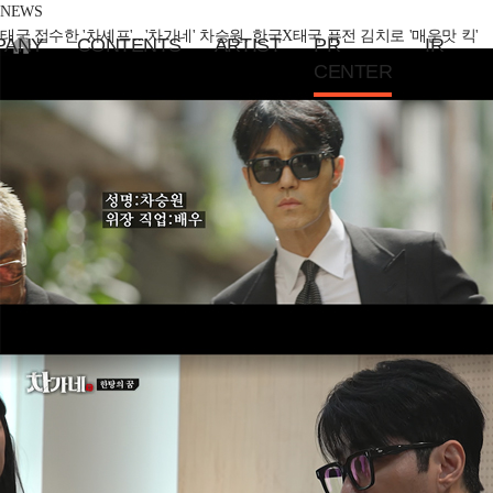
NEWS
태국 접수한 '차셰프'...'차가네' 차승원, 한국X태국 퓨전 김치로 '매운맛 킥'
PANY
CONTENTS
ARTIST
PR
IR
CENTER