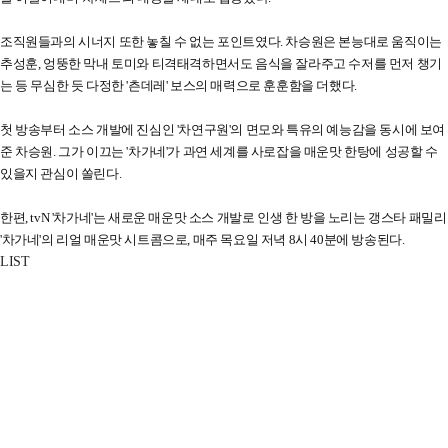
조직원들과의 시너지 또한 놓칠 수 없는 포인트였다. 차승원은 본능대로 움직이는
추성훈, 엉뚱한 막내 토미와 티격태격하면서도 음식을 잘라주고 수저를 먼저 챙기
는 등 무심한 듯 다정한 '츤데레' 보스의 매력으로 훈훈함을 더했다.
첫 방송부터 소스 개발에 진심인 '차연구원'의 면모와 특유의 예능감을 동시에 보여
준 차승원. 그가 이끄는 '차가네'가 과연 세계를 사로잡을 매운맛 한탕에 성공할 수
있을지 관심이 쏠린다.
한편, tvN '차가네'는 새로운 매운맛 소스 개발로 인생 한 방을 노리는 갱스타 패밀리
'차가네'의 리얼 매운맛 시트콤으로, 매주 목요일 저녁 8시 40분에 방송된다.
LIST