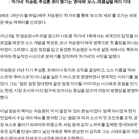
- '차가네' 차승원, 추성훈-토미 챙기는 '츤데레' 보스...매콤살벌 케미 기대
(배포: 26년 01월 09일) 배우 차승원이 '차가네'를 통해 '보스'와 '셰프'를 오가는 새로
운 예능 캐릭터를 선보였다.
지난 8일 첫 방송된 tvN 리얼 갱스타 시트콤 '차가네' 1회에서는 세계인의 입맛을 사
로잡을 매운맛 소스 개발을 목표로, 보스 차승원이 태국 방콕으로 첫 출장을 떠나는
여정이 그려졌다. 검은 정장을 입고 등장한 차승원은 누아르 설정 속에서도 특유의
유머와 현실적인 시선으로 분위기를 장악하며 '차가네'의 서막을 알렸다.
차승원은 16년 지기 추성훈, 트레이너 토미와 조직을 결성하고, 소스 이름을 '차바
스코'와 '추바스코'의 이니셜을 살린 'C-바스코'로 명명하면서 본격적인 이야기를 열
었다. 그는 "꿈은 엄청 창대한데 끝은 엄청 미미할 거야"라는 너스레로 웃음을 안기
는 한편, 시장 조사와 미식 탐구에 있어서는 중심을 잡으며 여정의 방향성을 분명히
했다.
이날 방송의 백미는 차승원의 '미식 열정'과 '요리 본능'이었다. 방콕 야시장과 현지
맛집에서 수십 개의 메뉴를 분석한 그는 '쏨땀'과 '피쉬 소스'의 맛 포인트를 포착, 곧
장 숙소로 돌아가 파파야와 쥐똥고추, 라임 등에 김치 노하우를 접목한 '한국X태국'
퓨전 김치를 탄생시켰다. 낯선 재료로 뚝딱 완성한 이 김치로 그는 스태프들의 극찬
을 이끌어내며 '차셰프'의 내공을 제대로 입증했다.