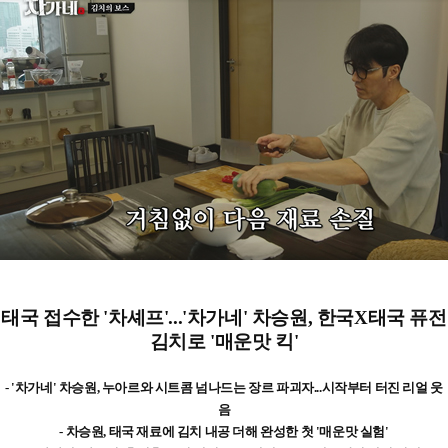
태국 접수한 '차셰프'...'차가네' 차승원, 한국X태국 퓨전
김치로 '매운맛 킥'
- '차가네' 차승원, 누아르와 시트콤 넘나드는 장르 파괴자...시작부터 터진 리얼 웃
음
- 차승원, 태국 재료에 김치 내공 더해 완성한 첫 '매운맛 실험'