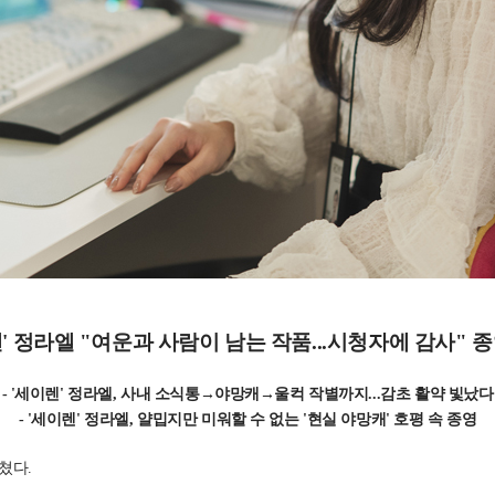
' 정라엘 "여운과 사람이 남는 작품...시청자에 감사" 
- '세이렌' 정라엘, 사내 소식통→야망캐→울컥 작별까지...감초 활약 빛났다
- '세이렌' 정라엘, 얄밉지만 미워할 수 없는 '현실 야망캐' 호평 속 종영
마쳤다.