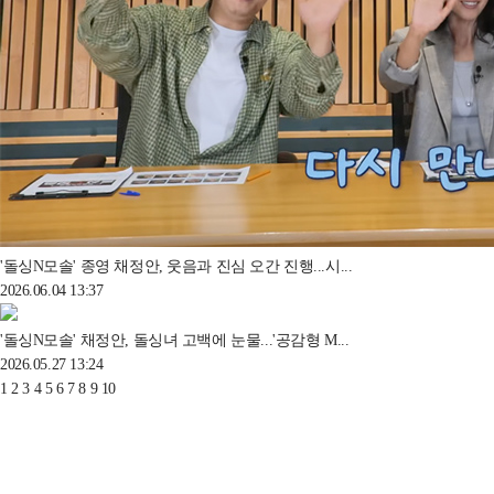
'돌싱N모솔' 종영 채정안, 웃음과 진심 오간 진행...시...
2026.06.04 13:37
'돌싱N모솔' 채정안, 돌싱녀 고백에 눈물...'공감형 M...
2026.05.27 13:24
1
2
3
4
5
6
7
8
9
10