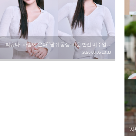
박유나, '사랑이 온다' '팥쥐 동생' 지운 반전 비주얼....
2026.08.05 10:33
'사